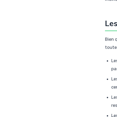
Les
Bien 
toute
Le
pa
Le
ce
Le
re
Le