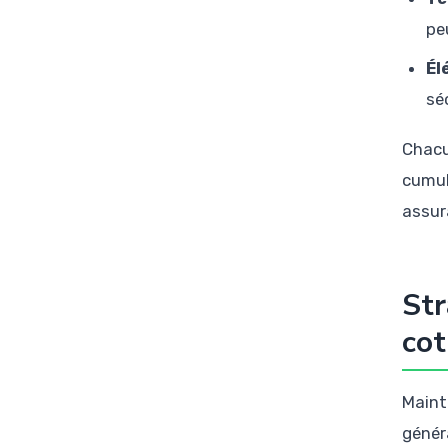
pe
Él
sé
Chacu
cumul
assur
Str
cot
Maint
génér