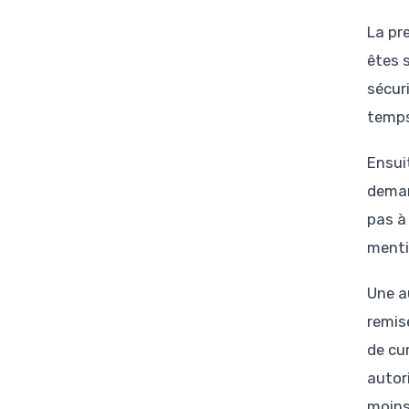
La pr
êtes 
sécur
temps
Ensui
deman
pas à
menti
Une a
remis
de cu
autor
moins 