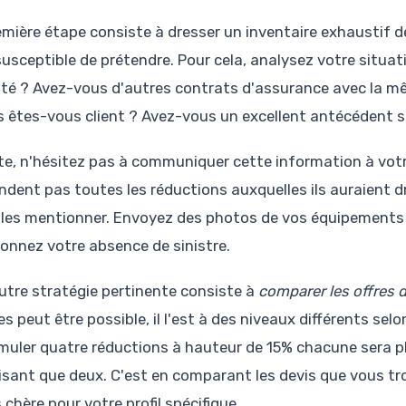
emière étape consiste à dresser un inventaire exhaustif d
susceptible de prétendre. Pour cela, analysez votre situa
ité ? Avez-vous d'autres contrats d'assurance avec la 
 êtes-vous client ? Avez-vous un excellent antécédent s
te, n'hésitez pas à communiquer cette information à votr
dent pas toutes les réductions auxquelles ils auraient d
 les mentionner. Envoyez des photos de vos équipements de
onnez votre absence de sinistre.
utre stratégie pertinente consiste à
comparer les offres 
es peut être possible, il l'est à des niveaux différents s
muler quatre réductions à hauteur de 15% chacune sera p
isant que deux. C'est en comparant les devis que vous tr
chère pour votre profil spécifique.