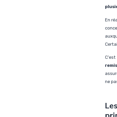
plusi
En réa
conce
auxqu
Certa
C'est
remi
assur
ne pas
Les
pr