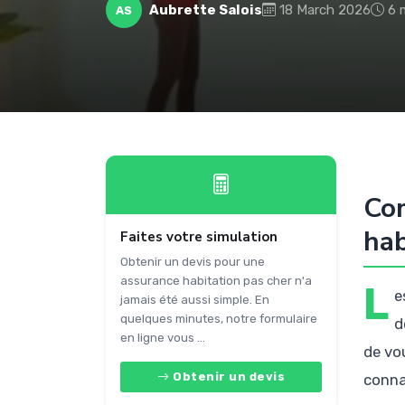
Aubrette Salois
18 March 2026
6 
AS
Com
hab
Faites votre simulation
Obtenir un devis pour une
assurance habitation pas cher n'a
L
e
jamais été aussi simple. En
quelques minutes, notre formulaire
d
en ligne vous ...
de vo
Obtenir un devis
conna