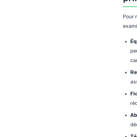
Pour 
exami
Éq
pe
ca
Re
as
Fi
ré
Ab
dé
Té