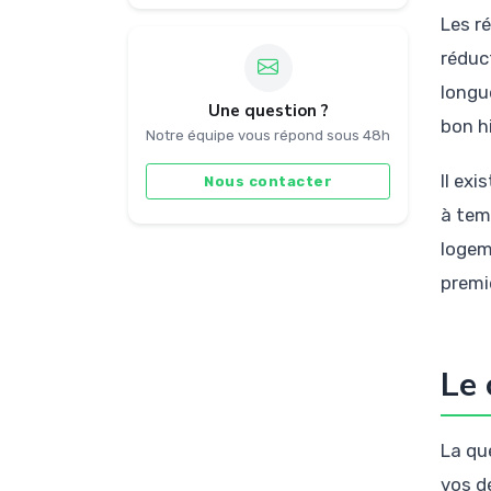
Les r
réduc
longu
Une question ?
bon hi
Notre équipe vous répond sous 48h
Il ex
Nous contacter
à tem
logem
premi
Le 
La qu
vos d