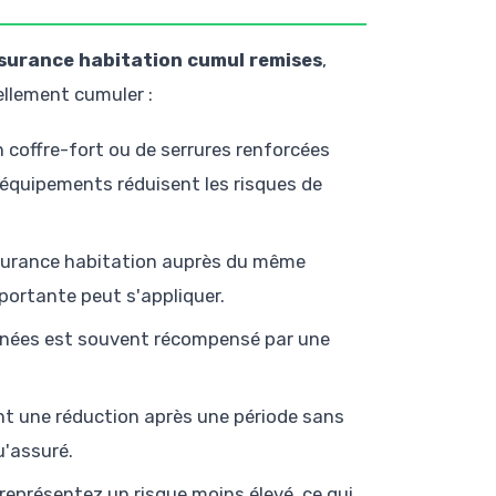
surance habitation cumul remises
,
ellement cumuler :
un coffre-fort ou de serrures renforcées
s équipements réduisent les risques de
ssurance habitation auprès du même
portante peut s'appliquer.
années est souvent récompensé par une
t une réduction après une période sans
u'assuré.
 représentez un risque moins élevé, ce qui