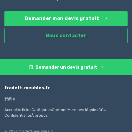
Demander mon devis gratuit
Nous contacter
Demander un devis gratuit
fradett-meubles.fr
Accueil
Articles
Catégories
Contact
|
Mentions légales
CGU
Confidentialité
À propos
© 2026 fradett-meubles.fr